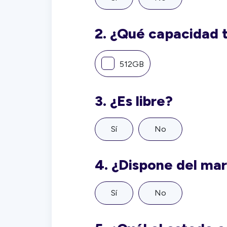
2.
¿Qué capacidad 
512GB
3.
¿Es libre?
Sí
No
4.
¿Dispone del ma
Sí
No