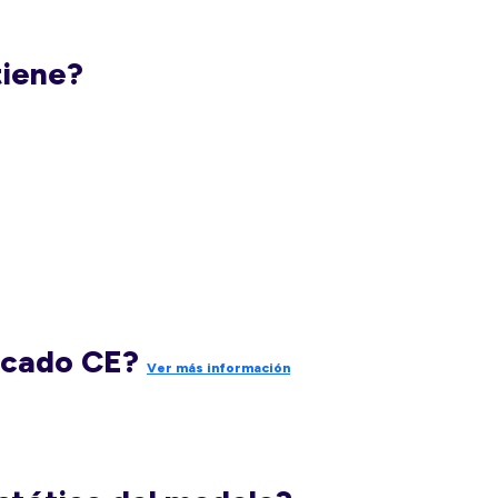
tiene?
rcado CE?
Ver más información