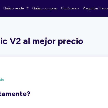
Quiero vender
Quiero comprar
Conócenos
Preguntas frecu
c V2 al mejor precio
ado
ctamente?