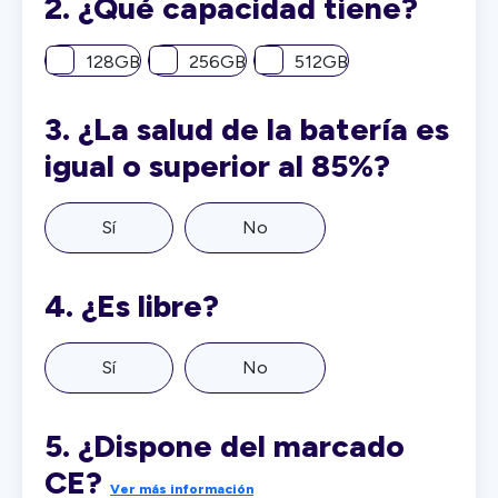
2.
¿Qué capacidad tiene?
128GB
256GB
512GB
3.
¿La salud de la batería es
igual o superior al 85%?
Sí
No
4.
¿Es libre?
Sí
No
5.
¿Dispone del marcado
CE?
Ver más información