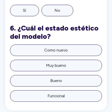
Sí
No
6.
¿Cuál el estado estético
del modelo?
Como nuevo
Muy bueno
Bueno
Funcional