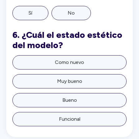
Sí
No
6.
¿Cuál el estado estético
del modelo?
Como nuevo
Muy bueno
Bueno
Funcional