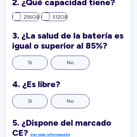
2.
¿Qué capacidad tiene?
256GB
512GB
3.
¿La salud de la batería es
igual o superior al 85%?
Sí
No
4.
¿Es libre?
Sí
No
5.
¿Dispone del marcado
CE?
Ver más información