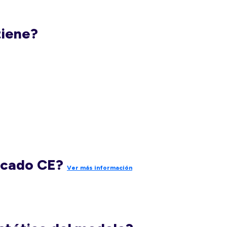
tiene?
rcado CE?
Ver más información