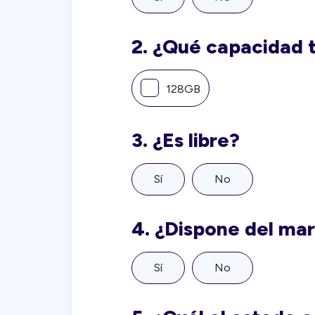
2.
¿Qué capacidad 
128GB
3.
¿Es libre?
Sí
No
4.
¿Dispone del ma
Sí
No