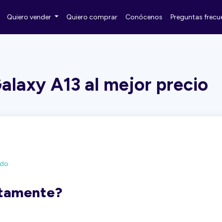
Quiero vender
Quiero comprar
Conócenos
Preguntas frecu
laxy A13 al mejor precio
ado
ctamente?