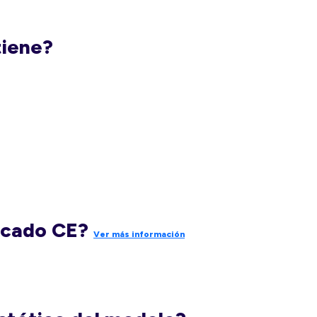
tiene?
rcado CE?
Ver más información