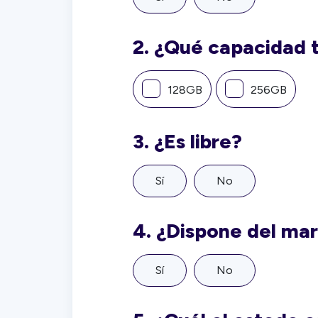
2.
¿Qué capacidad 
128GB
256GB
3.
¿Es libre?
Sí
No
4.
¿Dispone del ma
Sí
No