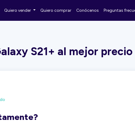
Quiero vender
Quiero comprar
Conócenos
Preguntas frecu
laxy S21+ al mejor precio
ado
ctamente?